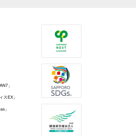
」
TAN7」
ィスEX」
as」