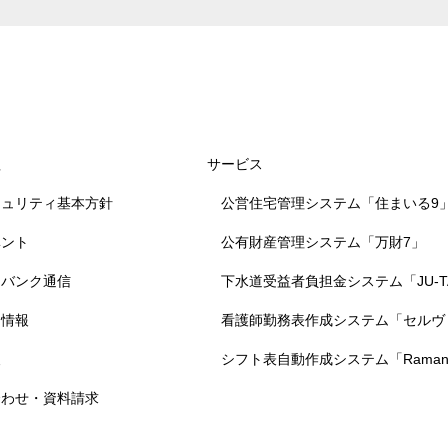
理
サービス
キュリティ
基本方針
公営住宅管理システム
「住まいる9
ベント
公有財産管理システム
「万財7」
ムバンク通信
下水道受益者負担金システム
「JU-
ト情報
看護師勤務表作成システム
「セルヴ
報
シフト表自動作成システム
「Raman
合わせ・資料請求